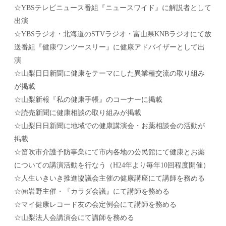
☆YBSテレビニュース番組『ニュースワイド』に解説者として
出演
☆YBSラジオ・北海道のSTVラジオ・富山県KNBラジオにて放
送番組『健康ワンツースリー』に健康アドバイザーとして出
演
☆山梨日日新聞に健康をテーマにした異業種交流の取り組み
が掲載
☆山梨新報『私の健康手帳』のコーナーに掲載
☆読売新聞に健康相談の取り組みが掲載
☆山梨日日新聞に地域での健康講演会・お薬相談会の活動が
掲載
☆笛吹市介護予防事業にて市内各地の公民館にて健康とお薬
についての講演活動を行なう（H24年より毎年10回程度開催）
☆人生いきいき推進協議会主催の健康講座にて講師を務める
☆㈱岩野主催・『カラダ会議』にて講師を務める
☆マイ健康レコード友の会定例会にて講師を務める
☆山梨法人会講演会にて講師を務める